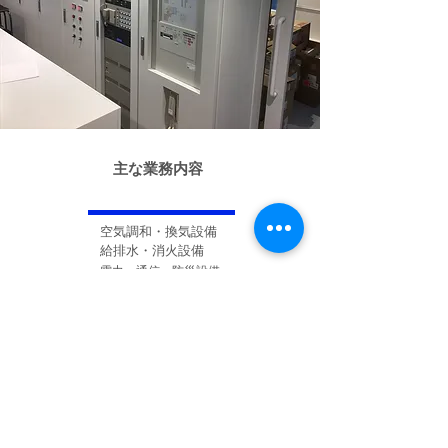
主な業務内容
空気調和・換気設備
給排水・消火設備
電力・通信・防災設備
その他お気軽にご相談ください
企画 //基本計画 // 基本設計 // 各種技術計算 // 積
算 // 省エネ計算 // CASBEE計算
097-578-8321