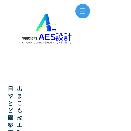
​日出
やま
とこ
ども
園改
築工