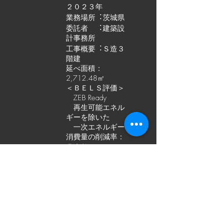
２０２３年
業務場所︓茨城県
委託者 ︓建築設
計事務所
工事概要︓Ｓ造３
階建
延べ面積：
2,712.48㎡
＜ＢＥＬＳ評価＞
ZEB Ready
再生可能エネル
ギーを除いた
一次エネルギー
消費量の削減率：
５３％
​ ＢＥＩ：0.47、
ＢＰＩ：0.69
097-578-8321